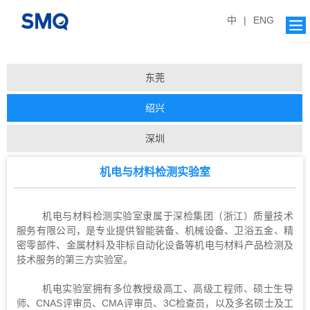
中
|
ENG
东莞
绍兴
计量检测实验室
深圳
轻纺检测实验室
机电与材料检测实验室
家居用品及化学材料检测实验室
机电与材料检测实验室隶属于深检集团（浙江）质量技术
机电与材料检测实验室
服务有限公司，是专业提供智能装备、机械设备、卫浴五金、精
密零部件、金属材料及非标自动化设备等机电与材料产品检测及
食品检测实验室
技术服务的第三方实验室。
医疗电子检测实验室
机电实验室拥有多位教授级高工、高级工程师、硕士生导
师、CNAS评审员、CMA评审员、3C检查员，以及多名硕士及工