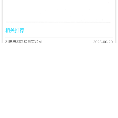
相关推荐
机电与材料检测实验室
2025-06-20
我们的服务
实验室中心
分公司
新闻中心
招贤纳士
关于我们
浙江公司检测报告查询
联系电话：0755-88690822
邮箱地址：shenjianjituan@smq.ltd
地址：深圳市南山区龙珠大道92号深圳市计量质量检测研究院2号楼6
楼
友情链接：深圳市计量质量检测研究院：