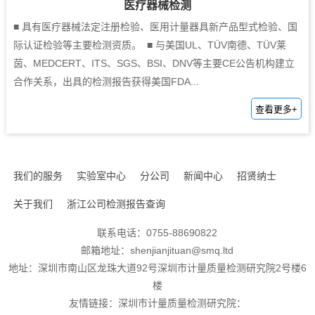
医疗器械检测
电子电器检测
■ 具有医疗器械法定注册检验、医用计量器具新产品型式检验、国
环保检测
际认证检验等主要检测资质。 ■ 与美国UL、TÜV南德、TÜV莱
茵、MEDCERT、ITS、SGS、BSI、DNV等主要CE公告机构建立
轻工产品与化学材料检测
合作关系，出具的检测报告获得美国FDA...
金银珠宝检测实验室
多组学检测
我们的服务
实验室中心
分公司
新闻中心
招贤纳士
关于我们
浙江公司检测报告查询
联系电话：0755-88690822
邮箱地址：shenjianjituan@smq.ltd
地址：深圳市南山区龙珠大道92号深圳市计量质量检测研究院2号楼6
楼
友情链接：深圳市计量质量检测研究院：