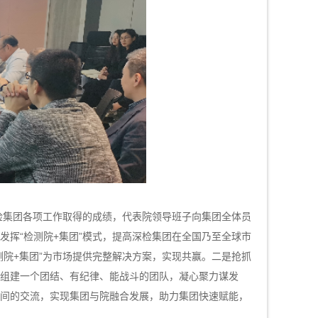
深检集团各项工作取得的成绩，代表院领导班子向集团全体员
挥“检测院+集团”模式，提高深检集团在全国乃至全球市
院+集团”为市场提供完整解决方案，实现共赢。二是抢抓
组建一个团结、有纪律、能战斗的团队，凝心聚力谋发
间的交流，实现集团与院融合发展，助力集团快速赋能，