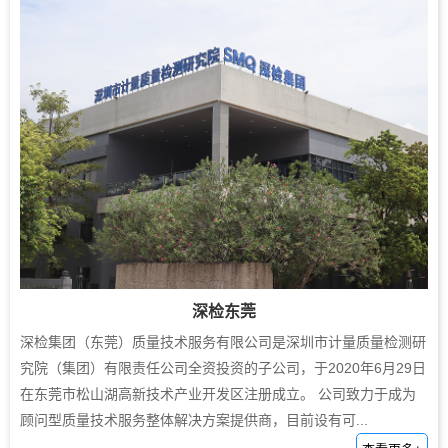
深检东莞
深检集团（东莞）质量技术服务有限公司是深圳市计量质量检测研
究院（集团）有限责任公司全资投资的子公司，于2020年6月29日
在东莞市松山湖高新技术产业开发区注册成立。 公司致力于成为
顾问型质量技术服务整体解决方案提供商，目前设有可...