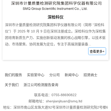
深检科仪
深圳市计量质量检测研究院集团科学仪器有限公司（简称 “深检科
仪”）于 2025 年 10 月 9 日在深圳注册成立。深检科仪作为深检集
团培育新质生产力、实施创新驱动发展的核心战略引擎，以技术驱
动、市场聚焦、协同发展为定位，专注于高端测量装备...
我们的服务
实验室中心
分公司
新闻中心
招贤纳士
关于我们
浙江公司检测报告查询
联系电话：0755-88690822
邮箱地址：shenjianjituan@smq.ltd
地址：深圳市南山区龙珠大道92号深圳市计量质量检测研究院2号楼6