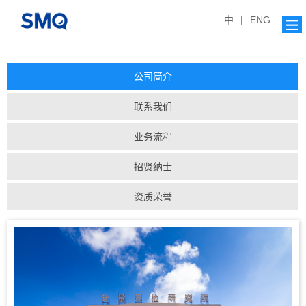
中
|
ENG
公司简介
联系我们
业务流程
招贤纳士
资质荣誉