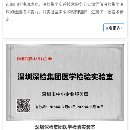
市南山区注册成立。深检集团实验技术服务分公司凭借深检集团深
厚的检测技术实力，对实验室需求的深刻理解，汇聚了一批技术精
湛...
深圳深检集团医学检验实验室